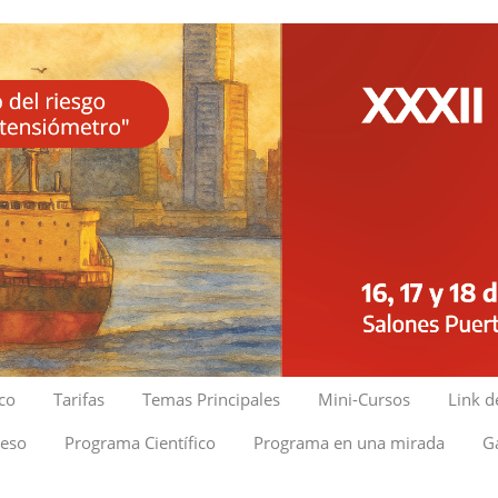
ico
Tarifas
Temas Principales
Mini-Cursos
Link d
reso
Programa Científico
Programa en una mirada
Ga